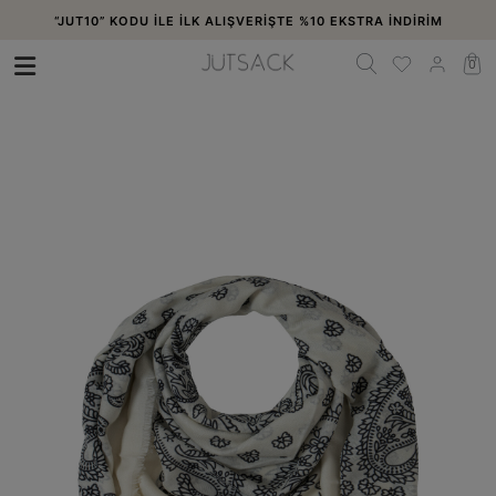
“JUT10” KODU İLE İLK ALIŞVERİŞTE %10 EKSTRA İNDİRİM
0