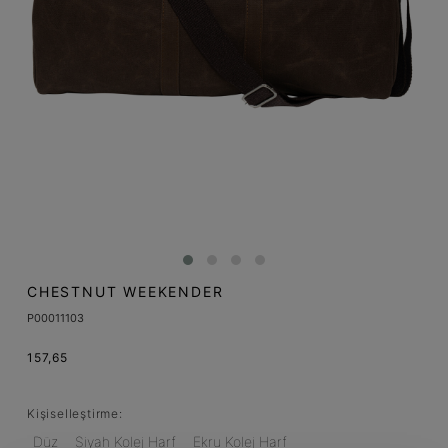
CHESTNUT WEEKENDER
P00011103
157,65
Kişiselleştirme:
Düz
Siyah Kolej Harf
Ekru Kolej Harf