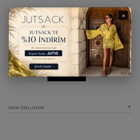
×
HARF GİRİNİZ
NOT GİRİNİZ
+
Adet
SEPETE EKLE
-
ÜRÜN ÖZELLIKLERI