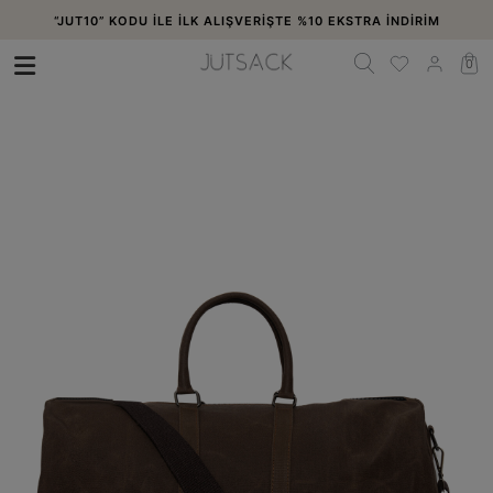
“JUT10” KODU İLE İLK ALIŞVERİŞTE %10 EKSTRA İNDİRİM
0