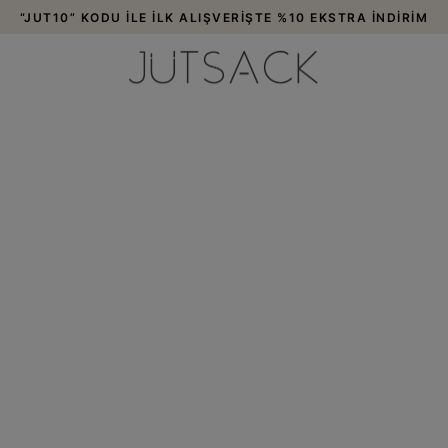
3000 TL VE ÜZERİ ALIŞVERİŞLERDE ÜCRETSİZ KARGO!