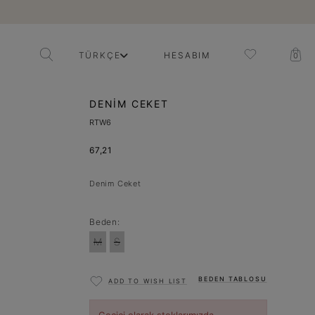
TÜRKÇE
HESABIM
0
DENIM CEKET
RTW6
67,21
Denim Ceket
Beden:
M
S
BEDEN TABLOSU
ADD TO WISH LIST
Geçici olarak stoklarımızda