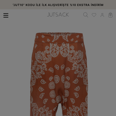
“JUT10” KODU İLE İLK ALIŞVERİŞTE %10 EKSTRA İNDİRİM
0