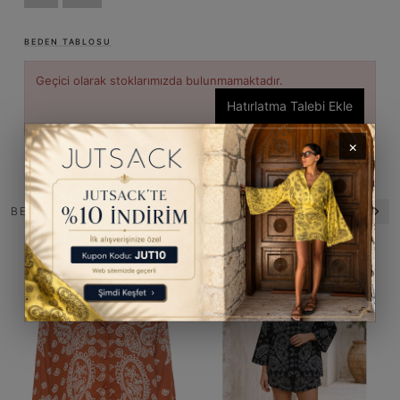
BEDEN TABLOSU
Geçici olarak stoklarımızda bulunmamaktadır.
Hatırlatma Talebi Ekle
×
BENZER ÜRÜNLER