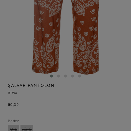
ŞALVAR PANTOLON
RTW4
90,39
Beden:
M-L
XS-S