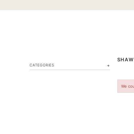
Home page
SHAWL
SHAW
CATEGORIES
We cou