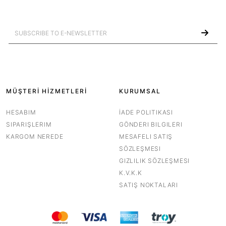
MÜŞTERİ HİZMETLERİ
KURUMSAL
HESABIM
İADE POLITIKASI
SIPARIŞLERIM
GÖNDERI BILGILERI
KARGOM NEREDE
MESAFELI SATIŞ
SÖZLEŞMESI
GIZLILIK SÖZLEŞMESI
K.V.K.K
SATIŞ NOKTALARI