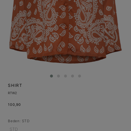
SHIRT
RTW2
100,90
Beden:
STD
STD