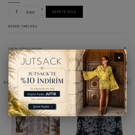
+
Adet
SEPETE EKLE
-
BEDEN TABLOSU
ÜRÜN ÖZELLIKLERI
×
BENZER ÜRÜNLER