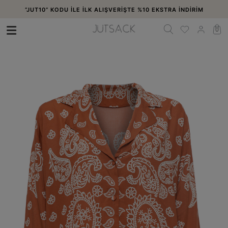
“JUT10” KODU İLE İLK ALIŞVERİŞTE %10 EKSTRA İNDİRİM
0