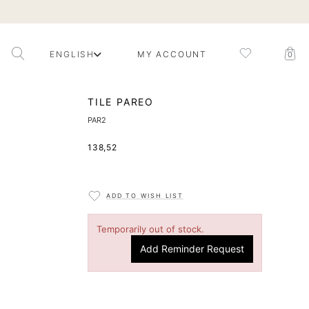
ENGLISH
MY ACCOUNT
0
TILE PAREO
PAR2
138,52
ADD TO WISH LIST
Temporarily out of stock.
Add Reminder Request