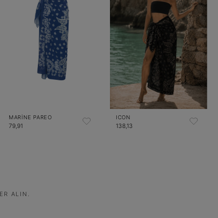
MARINE PAREO
ICON
79,91
138,13
ER ALIN.