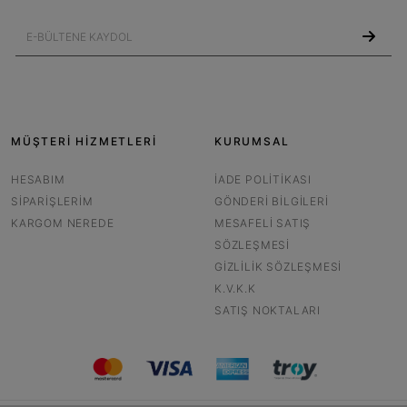
MÜŞTERİ HİZMETLERİ
KURUMSAL
HESABIM
İADE POLITIKASI
SIPARIŞLERIM
GÖNDERI BILGILERI
KARGOM NEREDE
MESAFELI SATIŞ
SÖZLEŞMESI
GIZLILIK SÖZLEŞMESI
K.V.K.K
SATIŞ NOKTALARI