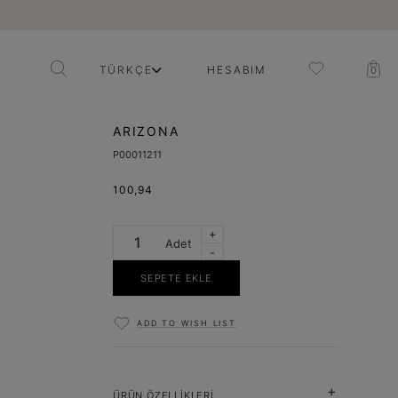
TÜRKÇE
HESABIM
0
ARIZONA
P00011211
100,94
+
Adet
-
SEPETE EKLE
ADD TO WISH LIST
ÜRÜN ÖZELLIKLERI