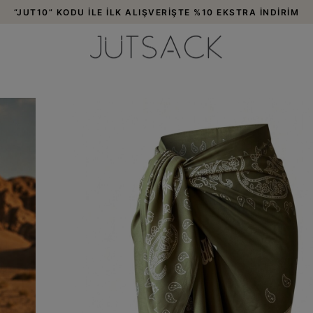
3000 TL VE ÜZERİ ALIŞVERİŞLERDE ÜCRETSİZ KARGO!