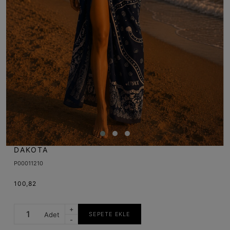
DAKOTA
P00011210
100,82
+
Adet
SEPETE EKLE
-