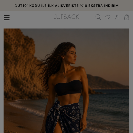
“JUT10” KODU İLE İLK ALIŞVERİŞTE %10 EKSTRA İNDİRİM
0