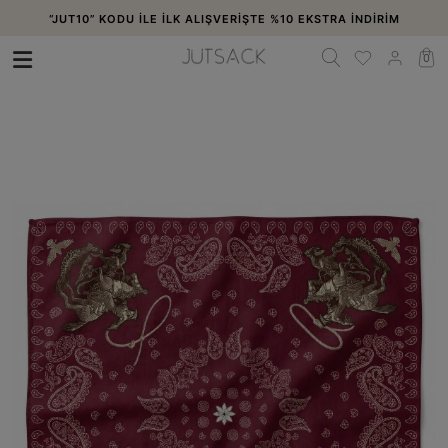
“JUT10” KODU İLE İLK ALIŞVERİŞTE %10 EKSTRA İNDİRİM
0