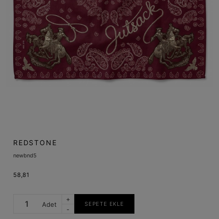
REDSTONE
newbnd5
58,81
+
Adet
SEPETE EKLE
-