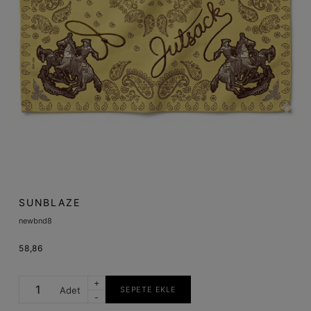
SUNBLAZE
newbnd8
58,86
+
Adet
SEPETE EKLE
-