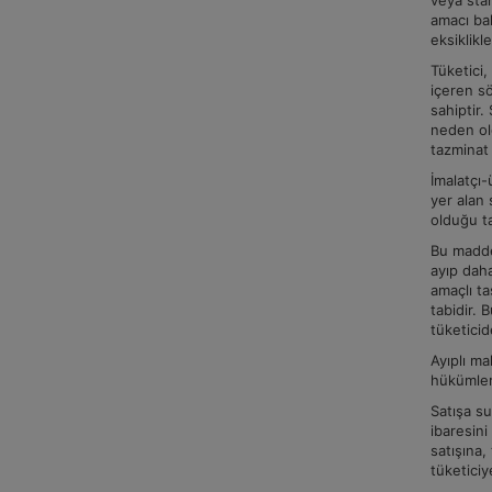
veya stan
amacı ba
eksiklikle
Tüketici,
içeren sö
sahiptir.
neden ol
tazminat 
İmalatçı-
yer alan 
olduğu t
Bu madde 
ayıp daha
amaçlı ta
tabidir. 
tüketicid
Ayıplı ma
hükümle
Satışa su
ibaresini
satışına,
tüketiciy