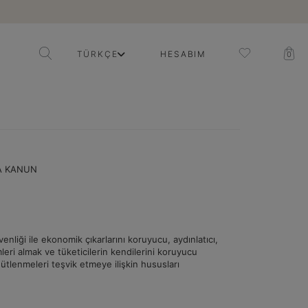
TÜRKÇE
HESABIM
0
DA KANUN
liği ile ekonomik çıkarlarını koruyucu, aydınlatıcı,
mleri almak ve tüketicilerin kendilerini koruyucu
ütlenmeleri teşvik etmeye ilişkin hususları