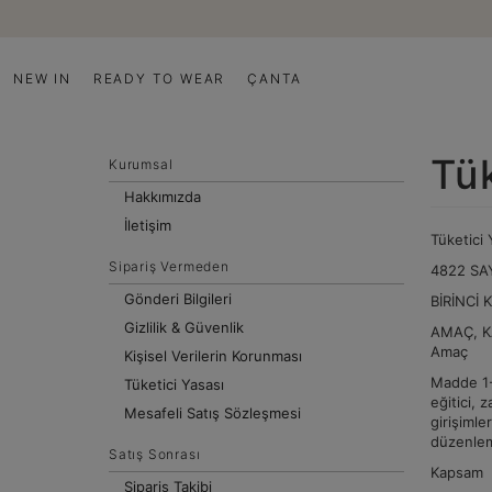
NEW IN
READY TO WEAR
ÇANTA
Tük
Kurumsal
Hakkımızda
İletişim
Tüketici 
Sipariş Vermeden
4822 SA
Gönderi Bilgileri
BİRİNCİ 
Gizlilik & Güvenlik
AMAÇ, 
Amaç
Kişisel Verilerin Korunması
Madde 1- 
Tüketici Yasası
eğitici, 
Mesafeli Satış Sözleşmesi
girişimle
düzenlem
Satış Sonrası
Kapsam
Sipariş Takibi