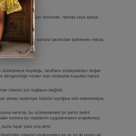
; ticarî bir kuruluşun vitrininde, rafında veya açıkça
dan kaçınamaz.
 o mal veya hizmetin kendisi tarafından belirlenen miktar,
ağlı kılamaz.
rak sözleşmeye koyduğu, tarafların sözleşmeden doğan
ine dengesizliğe neden olan sözleşme koşulları haksız
ar tüketici için bağlayıcı değildir.
er alması nedeniyle tüketici içeriğine etki edememişse,
a varılırsa, bu sözleşmedeki bir şartın belirli
 kalan kısmına bu maddenin uygulanmasını engellemez.
a, bunu ispat yükü ona aittir.
i öngörülen tüketici sözleşmeleri en az on iki punto ve