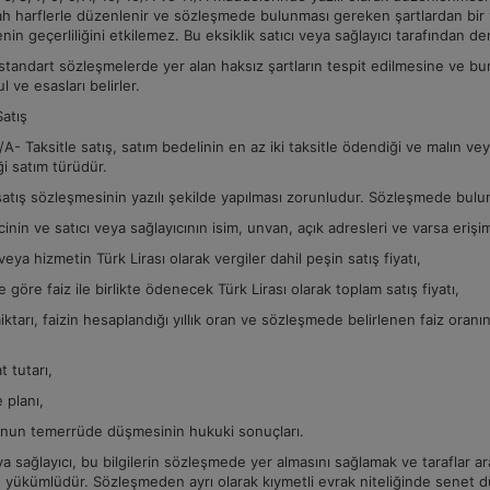
ah harflerle düzenlenir ve sözleşmede bulunması gereken şartlardan bir
in geçerliliğini etkilemez. Bu eksiklik satıcı veya sağlayıcı tarafından der
standart sözleşmelerde yer alan haksız şartların tespit edilmesine ve b
ul ve esasları belirler.
Satış
- Taksitle satış, satım bedelinin en az iki taksitle ödendiği ve malın 
iği satım türüdür.
satış sözleşmesinin yazılı şekilde yapılması zorunludur. Sözleşmede bulu
cinin ve satıcı veya sağlayıcının isim, unvan, açık adresleri ve varsa erişim
veya hizmetin Türk Lirası olarak vergiler dahil peşin satış fiyatı,
 göre faiz ile birlikte ödenecek Türk Lirası olarak toplam satış fiyatı,
iktarı, faizin hesaplandığı yıllık oran ve sözleşmede belirlenen faiz ora
t tutarı,
 planı,
unun temerrüde düşmesinin hukuki sonuçları.
ya sağlayıcı, bu bilgilerin sözleşmede yer almasını sağlamak ve taraflar 
 yükümlüdür. Sözleşmeden ayrı olarak kıymetli evrak niteliğinde senet d