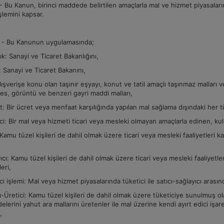
Bu Kanun, birinci maddede belirtilen amaçlarla mal ve hizmet piyasalarınd
işlemini kapsar.
 - Bu Kanunun uygulamasında;
ık: Sanayi ve Ticaret Bakanlığını,
 Sanayi ve Ticaret Bakanını,
lışverişe konu olan taşınır eşyayı, konut ve tatil amaçlı taşınmaz malları
ses, görüntü ve benzeri gayri maddi malları,
: Bir ücret veya menfaat karşılığında yapılan mal sağlama dışındaki her tü
ci: Bir mal veya hizmeti ticari veya mesleki olmayan amaçlarla edinen, ku
: Kamu tüzel kişileri de dahil olmak üzere ticari veya mesleki faaliyetler
ıcı: Kamu tüzel kişileri de dahil olmak üzere ticari veya mesleki faaliye
leri,
ci işlemi: Mal veya hizmet piyasalarında tüketici ile satıcı-sağlayıcı arası
çı-Üretici: Kamu tüzel kişileri de dahil olmak üzere tüketiciye sunulmuş 
erini yahut ara mallarını üretenler ile mal üzerine kendi ayırt edici işare
ı,