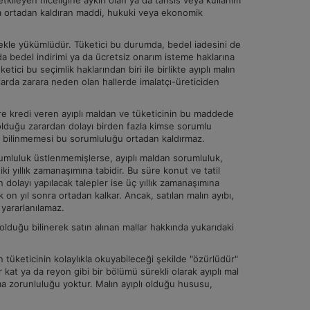
tkileyen niceliğine aykırı olan ya da tahsis veya kullanım
ya ortadan kaldıran maddi, hukuki veya ekonomik
irmekle yükümlüdür. Tüketici bu durumda, bedel iadesini de
a bedel indirimi ya da ücretsiz onarım isteme haklarına
etici bu seçimlik haklarından biri ile birlikte ayıplı malın
rda zarara neden olan hallerde imalatçı-üreticiden
 göre kredi veren ayıplı maldan ve tüketicinin bu maddede
 olduğu zarardan dolayı birden fazla kimse sorumlu
un bilinmemesi bu sorumluluğu ortadan kaldırmaz.
orumluluk üstlenmemişlerse, ayıplı maldan sorumluluk,
iki yıllık zamanaşımına tabidir. Bu süre konut ve tatil
 dolayı yapılacak talepler ise üç yıllık zamanaşımına
on yıl sonra ortadan kalkar. Ancak, satılan malın ayıbı,
 yararlanılamaz.
olduğu bilinerek satın alınan mallar hakkında yukarıdaki
n tüketicinin kolaylıkla okuyabileceği şekilde "özürlüdür"
r kat ya da reyon gibi bir bölümü sürekli olarak ayıplı mal
lma zorunluluğu yoktur. Malın ayıplı olduğu hususu,