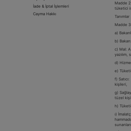
Madde 2- 
İade & İptal İşlemleri
tüketici 
Cayma Hakkı
Tanımlar
Madde 3
a) Bakanl
b) Bakan:
c) Mal: A
yazılım, 
d) Hizmet
e) Tüketi
f) Satıcı
kişileri,
g) Sağlay
tüzel kişi
h) Tüketi
ı) İmalat
hammaddel
sunanlar