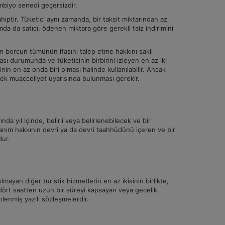
ambiyo senedi geçersizdir.
iptir. Tüketici aynı zamanda, bir taksit miktarından az
da da satıcı, ödenen miktara göre gerekli faiz indirimini
an borcun tümünün ifasını talep etme hakkını saklı
sı durumunda ve tüketicinin birbirini izleyen en az iki
 en az onda biri olması halinde kullanılabilir. Ancak
rerek muacceliyet uyarısında bulunması gerekir.
da yıl içinde, belirli veya belirlenebilecek ve bir
anım hakkının devri ya da devri taahhüdünü içeren ve bir
dur.
ayan diğer turistik hizmetlerin en az ikisinin birlikte,
idört saatten uzun bir süreyi kapsayan veya gecelik
lenmiş yazılı sözleşmelerdir.