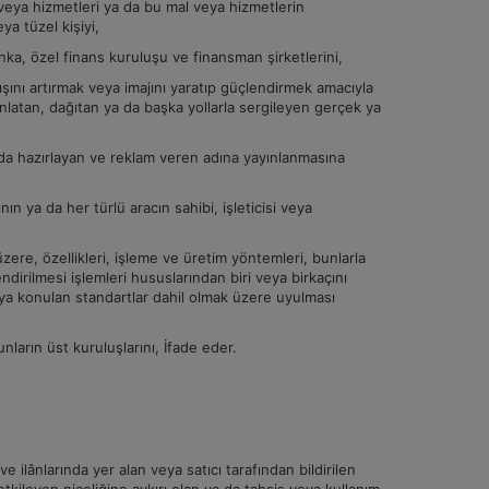
 veya hizmetleri ya da bu mal veya hizmetlerin
ya tüzel kişiyi,
anka, özel finans kuruluşu ve finansman şirketlerini,
ışını artırmak veya imajını yaratıp güçlendirmek amacıyla
yınlatan, dağıtan ya da başka yollarla sergileyen gerçek ya
nda hazırlayan ve reklam veren adına yayınlanmasına
nın ya da her türlü aracın sahibi, işleticisi veya
zere, özellikleri, işleme ve üretim yöntemleri, bunlarla
dirilmesi işlemleri hususlarından biri veya birkaçını
ya konulan standartlar dahil olmak üzere uyulması
nların üst kuruluşlarını, İfade eder.
ilânlarında yer alan veya satıcı tarafından bildirilen