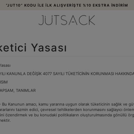
3000 TL VE ÜZERİ ALIŞVERİŞLERDE ÜCRETSİZ KARGO!
etici Yasası
Yasası
YILI KANUNLA DEĞİŞİK 4077 SAYILI TÜKETİCİNİN KORUNMASI HAKKIN
KISIM
KAPSAM, TANIMLAR
Bu Kanunun amacı, kamu yararına uygun olarak tüketicinin sağlık ve güven
zararlarını tazmin edici, çevresel tehlikelerden korunmasını sağlayıcı önle
rini özendirmek ve bu konudaki politikaların oluşturulmasında gönüllü örg
ektir.