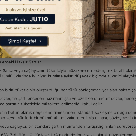
er, hizmet sağlamaya ilişkin her türlü tüketici işleminde de uygulanır.
 Kaçınma
Üzerinde "numunedir" veya "satılık değildir" ibaresi bulunmayan bir malın
ir herhangi bir yerinde teşhir edilmesi halinde satıcı bu malların satışın
ağlamada da haklı bir sebep olmaksızın kaçınılamaz.
r teamül, ticarî örf veya adet yoksa, satıcı bir mal veya hizmetin satışını
 ebat gibi koşullara ya da başka bir mal veya hizmetin satın alınmasına b
l satışı ve hizmet sağlama sözleşmelerinde de bu hüküm uygulanır.
lerdeki Haksız Şartlar
 Satıcı veya sağlayıcının tüketiciyle müzakere etmeden, tek taraflı ola
kümlülüklerinde iyi niyet kuralına aykırı düşecek biçimde tüketici aleyh
an birini tüketicinin oluşturduğu her türlü sözleşmede yer alan haksız şartl
 sözleşme şartı önceden hazırlanmışsa ve özellikle standart sözleşmede y
e şartının tüketiciyle müzakere edilmediği kabul edilir.
nin bütün olarak değerlendirilmesinden, standart sözleşme olduğu sonucun
ının veya münferit bir hükmünün müzakere edilmiş olması, sözleşmenin
ı veya sağlayıcı, bir standart şartın münferiden tartışıldığını ileri sürüyors
 6/C, 7, 9, 9/A, 10, 10/A ve 11/A maddelerinde yazılı olarak düzenlenmes