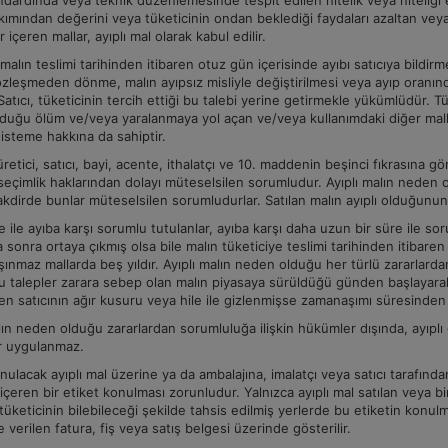
dardında veya teknik düzenlemesinde tespit edilen nitelik veya niteliği e
kımından değerini veya tüketicinin ondan beklediği faydaları azaltan ve
r içeren mallar, ayıplı mal olarak kabul edilir.
 malın teslimi tarihinden itibaren otuz gün içerisinde ayıbı satıcıya bild
zleşmeden dönme, malın ayıpsız misliyle değiştirilmesi veya ayıp oranınd
 Satıcı, tüketicinin tercih ettiği bu talebi yerine getirmekle yükümlüdür. Tük
duğu ölüm ve/veya yaralanmaya yol açan ve/veya kullanımdaki diğer malla
isteme hakkına da sahiptir.
üretici, satıcı, bayi, acente, ithalatçı ve 10. maddenin beşinci fıkrasına
seçimlik haklarından dolayı müteselsilen sorumludur. Ayıplı malın neden
akdirde bunlar müteselsilen sorumludurlar. Satılan malın ayıplı olduğun
ile ayıba karşı sorumlu tutulanlar, ayıba karşı daha uzun bir süre ile s
 sonra ortaya çıkmış olsa bile malın tüketiciye teslimi tarihinden itibaren 
şınmaz mallarda beş yıldır. Ayıplı malın neden olduğu her türlü zararlardan
Bu talepler zarara sebep olan malın piyasaya sürüldüğü günden başlayarak 
en satıcının ağır kusuru veya hile ile gizlenmişse zamanaşımı süresinden
lın neden olduğu zararlardan sorumluluğa ilişkin hükümler dışında, ayıplı 
r uygulanmaz.
nulacak ayıplı mal üzerine ya da ambalajına, imalatçı veya satıcı tarafında
 içeren bir etiket konulması zorunludur. Yalnızca ayıplı mal satılan veya bi
 tüketicinin bilebileceği şekilde tahsis edilmiş yerlerde bu etiketin konu
e verilen fatura, fiş veya satış belgesi üzerinde gösterilir.