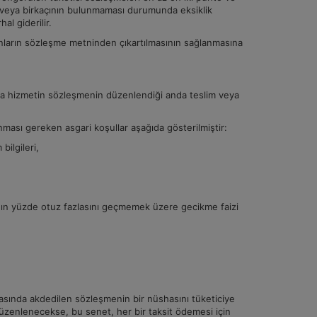
 veya birkaçının bulunmaması durumunda eksiklik
hal giderilir.
unların sözleşme metninden çıkartılmasının sağlanmasına
veya hizmetin sözleşmenin düzenlendiği anda teslim veya
nması gereken asgari koşullar aşağıda gösterilmiştir:
 bilgileri,
nının yüzde otuz fazlasını geçmemek üzere gecikme faizi
arasında akdedilen sözleşmenin bir nüshasını tüketiciye
üzenlenecekse, bu senet, her bir taksit ödemesi için