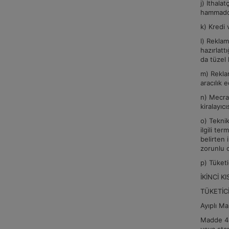
j) İthala
hammaddel
k) Kredi 
l) Reklam
hazırlatt
da tüzel 
m) Reklam
aracılık 
n) Mecra 
kiralayıc
o) Teknik
ilgili te
belirten
zorunlu 
p) Tüketi
İKİNCİ K
TÜKETİC
Ayıplı Ma
Madde 4- 