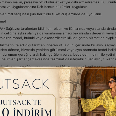
lmayan mallar, piyasaya özürlüdür etiketiyle dahi arz edilemez. Bu ürünle
ması ve Uygulanmasına Dair Kanun hükümleri uygulanır.
er, mal satışına ilişkin her türlü tüketici işleminde de uygulanır.
izmet
- Sağlayıcı tarafından bildirilen reklam ve ilânlarında veya standardında v
 niceliğine aykırı olan ya da yararlanma amacı bakımından değerini veya t
aldıran maddi, hukuki veya ekonomik eksiklikler içeren hizmetler, ayıplı h
 hizmetin ifa edildiği tarihten itibaren otuz gün içerisinde bu ayıbı sağl
den dönme, hizmetin yeniden görülmesi veya ayıp oranında bedel indirimi
, durumun gereği olarak haklı görülemiyorsa, bedelden indirim ile yetinilir. 
elirtilen şartlar çerçevesinde tazminat da isteyebilir. Sağlayıcı, tüketic
, bayi, acente ve 10. maddenin beşinci fıkrasına göre kredi veren, ayıplı
 ve tüketicinin bu maddede yer alan seçimlik haklarından dolayı mütesel
esi bu sorumluluğu ortadan kaldırmaz.
 bir süre için garanti verilmemiş ise, ayıp daha sonra ortaya çıkmış olsa 
 itibaren iki yıllık zamanaşımına tabidir. Ayıplı hizmetin neden olduğu her t
ına tabidir. Ancak, sunulan hizmetin ayıbı, tüketiciden sağlayıcının ağı
ılamaz.
zmetin neden olduğu zararlardan sorumluluğa ilişkin hükümler dışında, ayı
ki hükümler uygulanmaz.