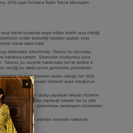
re, 4703 sayılı Ürünlere İlişkin Teknik Mevzuatın
eya teknik kuralında tespit edilen nitelik veya niteliği
üketicinin ondan beklediği faydaları azaltan veya
izmet olarak kabul edilir.
ayıcıya bildirmekle yükümlüdür. Tüketici bu durumda,
 haklarına sahiptir. Tüketicinin sözleşmeyi sona
Tüketici, bu seçimlik haklarından biri ile birlikte 4.
inin seçtiği bu talebi yerine getirmekle yükümlüdür.
 hizmetten ve ayıplı hizmetin neden olduğu her türlü
silen sorumludur. Sunulan hizmetin ayıplı olduğunun
×
bile ayıplı hizmetten dolayı yapılacak talepler hizmetin
ürlü zararlardan dolayı yapılacak talepler ise üç yıllık
r kusuru veya hile ile gizlenmişse zamanaşımı süresinden
plı olduğu bilinerek edinilen hizmetler hakkında