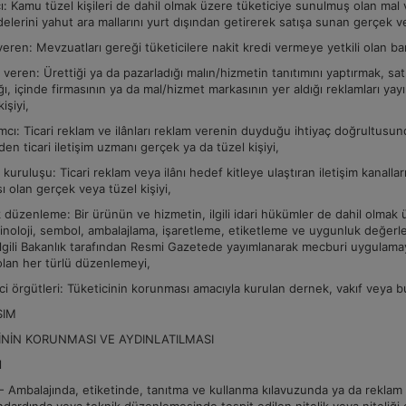
tçı: Kamu tüzel kişileri de dahil olmak üzere tüketiciye sunulmuş olan mal
erini yahut ara mallarını yurt dışından getirerek satışa sunan gerçek ve
veren: Mevzuatları gereği tüketicilere nakit kredi vermeye yetkili olan b
 veren: Ürettiği ya da pazarladığı malın/hizmetin tanıtımını yaptırmak, sat
ığı, içinde firmasının ya da mal/hizmet markasının yer aldığı reklamları ya
kişiyi,
cı: Ticari reklam ve ilânları reklam verenin duyduğu ihtiyaç doğrultusu
eden ticari iletişim uzmanı gerçek ya da tüzel kişiyi,
kuruluşu: Ticari reklam veya ilânı hedef kitleye ulaştıran iletişim kanalları
ısı olan gerçek veya tüzel kişiyi,
 düzenleme: Bir ürünün ve hizmetin, ilgili idari hükümler de dahil olmak ü
rminoloji, sembol, ambalajlama, işaretleme, etiketleme ve uygunluk değerlen
 ilgili Bakanlık tarafından Resmi Gazetede yayımlanarak mecburi uygulama
olan her türlü düzenlemeyi,
ci örgütleri: Tüketicinin korunması amacıyla kurulan dernek, vakıf veya bu
ISIM
İNİN KORUNMASI VE AYDINLATILMASI
l
Ambalajında, etiketinde, tanıtma ve kullanma kılavuzunda ya da reklam ve 