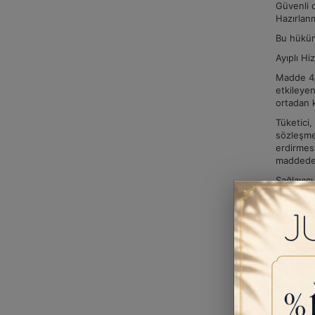
Güvenli o
Hazırlan
Bu hüküml
Ayıplı H
Madde 4/A
etkileyen
ortadan k
Tüketici,
sözleşme
erdirmesi
maddede b
Sağlayıcı
zarardan
bilinmem
Daha uzun
ifasından
zamanaşım
yararlan
Ayıplı hi
yukarıda