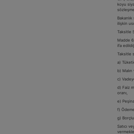
koyu siy
sözleşmen
Bakanlık 
ilişkin us
Taksitle 
Madde 6/A
ifa edild
Taksitle 
a) Tüketi
b) Malın 
c) Vadeye
d) Faiz m
oranı,
e) Peşina
f) Ödeme
g) Borçl
Satıcı ve
vermekle