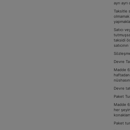
ayrı ayrı
Taksitle 
olmamak ş
yapmakla
Satıcı ve
tutmuşsa,
taksidi ö
satıcının
Sözleşme 
Devre Ta
Madde 6/B
haftadan 
nüshasın
Devre tat
Paket Tu
Madde 6/C
her şeyin
konaklam
Paket tur