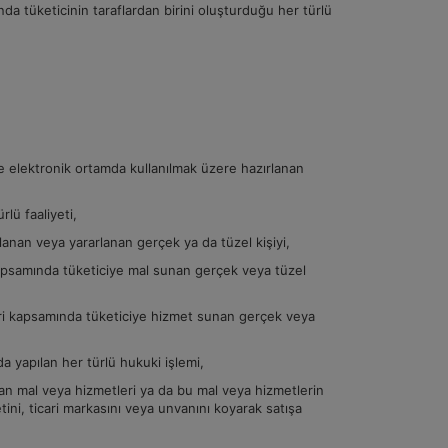
a tüketicinin taraflardan birini oluşturduğu her türlü
 ve elektronik ortamda kullanılmak üzere hazırlanan
rlü faaliyeti,
llanan veya yararlanan gerçek ya da tüzel kişiyi,
i kapsamında tüketiciye mal sunan gerçek veya tüzel
tleri kapsamında tüketiciye hizmet sunan gerçek veya
nda yapılan her türlü hukuki işlemi,
olan mal veya hizmetleri ya da bu mal veya hizmetlerin
tini, ticari markasını veya unvanını koyarak satışa