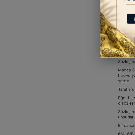
Bu hüküml
Satıştan
Madde 5- 
görülebil
Hizmet s
Aksine bi
sayı veya
Diğer ma
Sözleşme
Madde 6-
hak ve yü
şarttır.
Taraflard
Eğer bir
o sözleşm
Sözleşme
unsurlar
Bir satıc
6/A, 6/B,