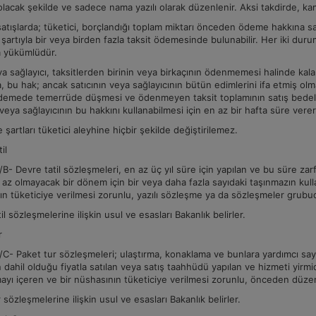
 olacak şekilde ve sadece nama yazılı olarak düzenlenir. Aksi takdirde, k
satışlarda; tüketici, borçlandığı toplam miktarı önceden ödeme hakkına sah
artıyla bir veya birden fazla taksit ödemesinde bulunabilir. Her iki durum
 yükümlüdür.
ya sağlayıcı, taksitlerden birinin veya birkaçının ödenmemesi halinde kal
 bu hak; ancak satıcının veya sağlayıcının bütün edimlerini ifa etmiş olma
demede temerrüde düşmesi ve ödenmeyen taksit toplamının satış bedelinin
 veya sağlayıcının bu hakkını kullanabilmesi için en az bir hafta süre ve
şartları tüketici aleyhine hiçbir şekilde değiştirilemez.
til
- Devre tatil sözleşmeleri, en az üç yıl süre için yapılan ve bu süre zarfın
az olmayacak bir dönem için bir veya daha fazla sayıdaki taşınmazın kull
ın tüketiciye verilmesi zorunlu, yazılı sözleşme ya da sözleşmeler grubu
il sözleşmelerine ilişkin usul ve esasları Bakanlık belirler.
r
- Paket tur sözleşmeleri; ulaştırma, konaklama ve bunlara yardımcı sayılm
 dahil olduğu fiyatla satılan veya satış taahhüdü yapılan ve hizmeti yirm
ayı içeren ve bir nüshasının tüketiciye verilmesi zorunlu, önceden düzen
 sözleşmelerine ilişkin usul ve esasları Bakanlık belirler.