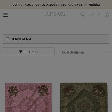
“JUT10” KODU İLE İLK ALIŞVERİŞTE %10 EKSTRA İNDİRİM
Ana Sayfa
NEW ARRIVALS
BANDANA
0
BANDANA
FILTRELE