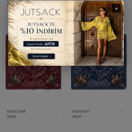
WHITEWIND
SKYDUST
58,81
58,81
×
REDSTONE
MIDNIGHT
58,81
58,81